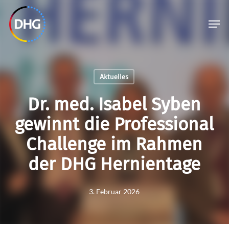
Skip
Menu
Men
to
main
content
Aktuelles
Dr. med. Isabel Syben
gewinnt die Professional
Challenge im Rahmen
der DHG Hernientage
3. Februar 2026