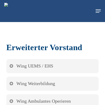
Skip
Menu
Men
to
main
content
Erweiterter Vorstand
Wing UEMS / EHS
Wing Weiterbildung
Wing Ambulantes Operieren