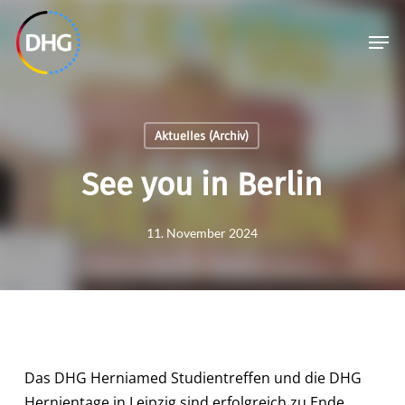
Skip
Menu
Men
to
main
content
Aktuelles (Archiv)
See you in Berlin
11. November 2024
Das DHG Herniamed Studientreffen und die DHG
Hernientage in Leipzig sind erfolgreich zu Ende