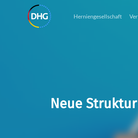
Skip
to
Herniengesellschaft
Ver
main
content
Neue Struktur