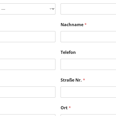
riftmandat: DHG & ÖHG (PDF)
riftmandat: DHG & SAHC (PDF)
Nachname
*
Telefon
Straße Nr.
*
Ort
*