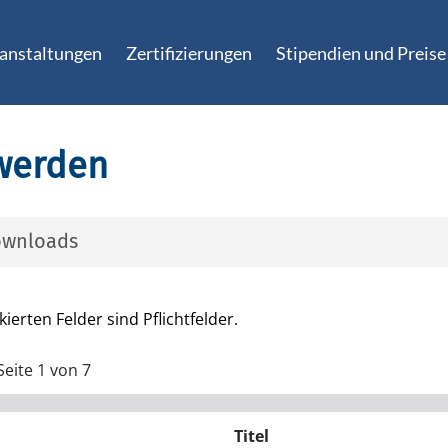
anstaltungen
Zertifizierungen
Stipendien und Preise
 werden
ownloads
benötigen Sie nur, wenn Sie Ihren Mitgliedsantrag nicht üb
ular einreichen.
ierten Felder sind Pflichtfelder.
ag (PDF)
Seite
1
von 7
riftmandat: DHG & EHS (PDF)
Titel
riftmandat: DHG & EHS, ermäßigt (PDF)