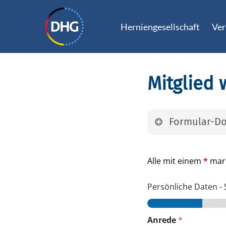
Skip
to
Herniengesellschaft
Ver
main
content
Mitglied
Formular-D
Diese PDF-Dateien 
nachfolgende Form
Alle mit einem
*
mark
Mitgliedsantr
Persönliche Daten
-
SEPA-Lastsch
Anrede
*
SEPA-Lastsch